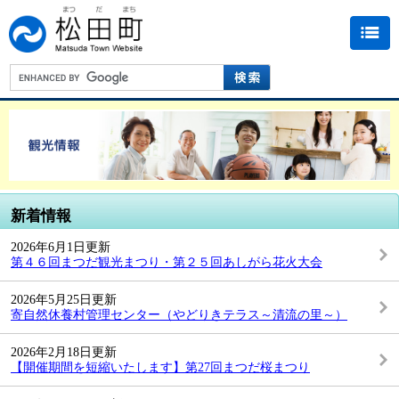
新着情報
2026年6月1日更新
第４６回まつだ観光まつり・第２５回あしがら花火大会
2026年5月25日更新
寄自然休養村管理センター（やどりきテラス～清流の里～）
2026年2月18日更新
【開催期間を短縮いたします】第27回まつだ桜まつり