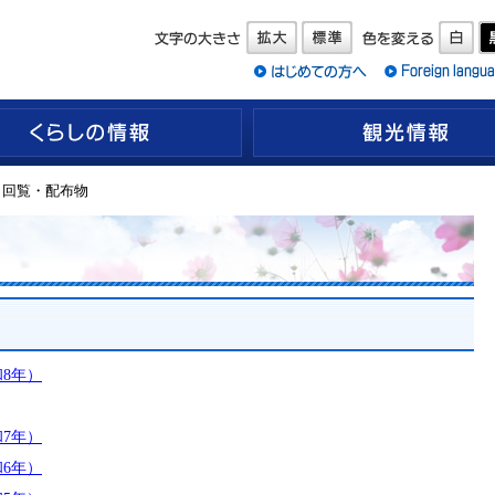
くらしの情報
> 回覧・配布物
8年）
7年）
6年）