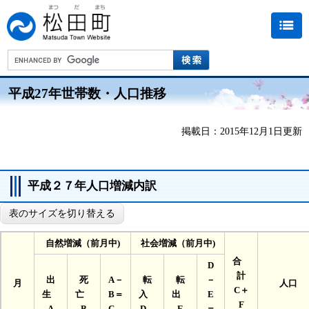
平成27年世帯数・人口推移
掲載日：2015年12月1日更新
平成２７年人口増減内訳
表のサイズを切り替える
自然増減（前月中)
社会増減（前月中)
合
D
計
出
死
A－
転
転
－
月
人口
C＋
生
亡
B＝
入
出
E
F
A
B
C
D
E
＝