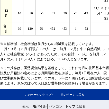
在
11,150（1
12
10
16
-6
32
39
-7
-13
月１日
月
在
合
69
120
-51
452
453
-1
-52
計
※自然増減、社会増減は前月からの増減数を記載しています。
例：３月（３月1日現在）の人口は、前月（２月）中に自然増減（-10
人）と社会増減（-9人）があったため、その合計（-19人）を前月（２
月）の人口（11,264人）にあてはめ、11,245人となります。
※この推移は、国勢調査結果を基礎として、これに毎月の住民基本台帳
法及び戸籍法の定めによる月間届出数を加減し、毎月1日現在の人口及
び世帯数を掲載しています。その為、５年に１回行われる国勢調査の結
果により、さかのぼって人口及び世帯数の調整を行う場合があります。
このページのトップへ
前のページに戻る
表示
モバイル
パソコン
トップに戻る