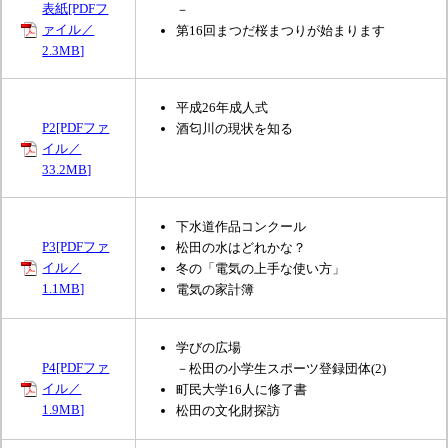
表紙[PDFフ
－
ァイル／
第16回まつだ桜まつりが始まります
2.3MB]
平成26年成人式
P2[PDFファ
酒匂川の現状を知る
イル／
33.2MB]
下水道作品コンクール
P3[PDFファ
松田の水はどれかな？
イル／
冬の「電気の上手な使い方」
1.1MB]
電気の家計簿
学びの広場
P4[PDFファ
－松田の小学生スポーツ登録団体(2)
イル／
町民大学16人に修了書
1.9MB]
松田の文化財探訪