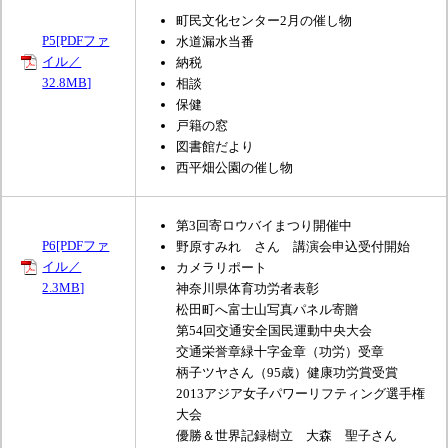
町民文化センター2月の催し物
P5[PDFファ
水道漏水当番
イル／
納税
32.8MB]
相談
保健
戸籍の窓
図書館だより
西平畑公園の催し物
第3回寄ロウバイまつり開催中
P6[PDFファ
野原すみれ さん 講演会申込受付開始
イル／
カメラリポート
2.3MB]
神奈川県体育功労者表彰
松田町へ富士山写真パネル寄贈
第54回交通安全国民運動中央大会
交通栄誉章緑十字金章（功労）受章
柄子ツヤさん（95歳）健康功労賞受賞
2013アジア女子パワーリフティング選手権
大会
優勝＆世界記録樹立 大森 聖子さん