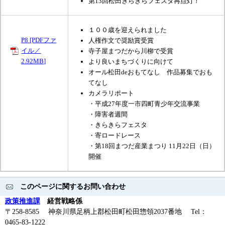
第13回松田きらきらフェスタ再点灯！
１００歳を迎えられました
P8 [PDFファ
人権作文で奨励賞受賞
イル／
寺子屋まつだから川柳で受賞
2.92MB]
より良いまちづくりに向けて
オール松田deおもてなし 作品募集でおも
てなし
カメラリポート
・平成27年度一市四町青少年交流事業
・障害者週間
・きらきらフェスタ
・寄ロードレース
・第18回まつだ産業まつり 11月22日（日）
開催
このページに関するお問い合わせ
政策推進課
経営戦略係
〒258-8585 神奈川県足柄上郡松田町松田惣領2037番地 Tel：
0465-83-1222