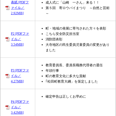
表紙 [PDFフ
成人式に「山崎 一さん」来る！！
ァイル／
第５回 寄ロウバイまつり ～自然と芸術
2.92MB]
～
町・地域の発展に寄与された方々を表彰
P2 [PDFファ
こちら安全防災担当室
イル／
消防団表彰
3.54MB]
大寺地区の民生委員児童委員の変更があり
ました
教育委員長、委員長職務代理者の選任
P3 [PDFファ
年頭行事
イル／
町の教育文化に多大な貢献
4.27MB]
｢松田町教育大綱」を策定しました
確定申告は正しくお早めに
P4 [PDFファ
イル／
3.42MB]