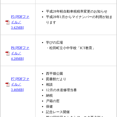
平成28年軽自動車税税率変更のお知らせ
P5 [PDFファ
平成28年1月からマイナンバーの利用が始ま
イル／
ります
3.42MB]
学びの広場
P6 [PDFファ
・松田町立小中学校「ICT教育」
イル／
4.28MB]
西平畑公園
P7 [PDFファ
図書館だより
イル／
相談
3.46MB]
12月の水道修理当番
納税
戸籍の窓
保健
記念レース開催