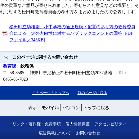
件の貴重なご意見が寄せられました。寄せられた意見などの概要と、そ
れに対する松田町教育委員会の考え方をまとめましたので公表します。
松田町立幼稚園、小中学校の適正規模・配置のあり方の教育委員
会による一定の方向性に対するパブリックコメントの回答 [PDF
ファイル／345KB]
このページに関するお問い合わせ
教育課
総務係
〒258-8585 神奈川県足柄上郡松田町松田惣領2037番地 Tel：
0465-83-7023
このページのトップへ
前のページに戻る
表示
モバイル
パソコン
トップに戻る
リンク・著作権・免責事項
個人情報保護
アクセシビリティ
広告掲載について
お問い合わせ