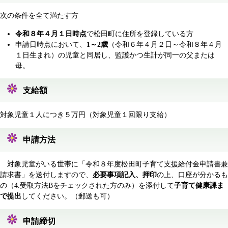
次の条件を全て満たす方
令和８年４月１日時点
で松田町に住所を登録している方
申請日時点において、
1～2歳
（令和６年４月２日～令和８年４月
１日生まれ）の児童と同居し、監護かつ生計が同一の父または
母。
支給額
対象児童１人につき５万円（対象児童１回限り支給）
申請方法
対象児童がいる世帯に「令和８年度松田町子育て支援給付金申請書兼
請求書」を送付しますので、
必要事項記入、押印
の上、口座が分かるも
の（4.受取方法Bをチェックされた方のみ）を添付して
子育て健康課ま
で提出
してください。（郵送も可）
申請締切