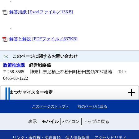
・
解答用紙 [Excelファイル／13KB]
・
解答と解説 [PDFファイル／637KB]
このページに関するお問い合わせ
政策推進課
経営戦略係
〒258-8585 神奈川県足柄上郡松田町松田惣領2037番地 Tel：
0465-83-1222
まつだマイスター検定
このページのトップへ
前のページに戻る
表示
モバイル
パソコン
トップに戻る
リンク・著作権・免責事項
個人情報保護
アクセシビリティ