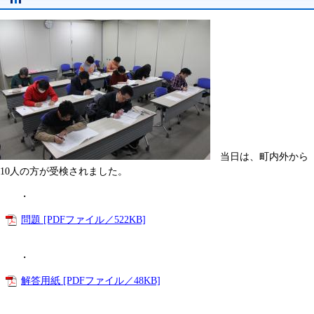
当日は、町内外から
10人の方が受検されました。
・
問題 [PDFファイル／522KB]
・
解答用紙 [PDFファイル／48KB]