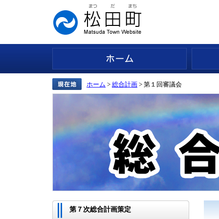
ホーム
ホーム
>
総合計画
> 第１回審議会
第７次総合計画策定