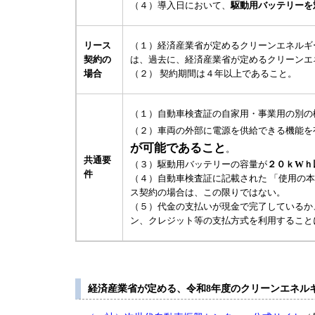
（４）導入日において、
駆動用バッテリーを
（１）経済産業省が定めるクリーンエネルギ
リース
は、過去に、経済産業省が定めるクリーンエ
契約の
（２） 契約期間は４年以上であること。
場合
（１）自動車検査証の自家用・事業用の別の
（２）車両の外部に電源を供給できる機能を
が可能であること
。
共通要
（３）駆動用バッテリーの容量が
２０ｋWｈ
件
（４）自動車検査証に記載された 「使用の
ス契約の場合は、この限りではない。
（５）代金の支払いが現金で完了しているか
ン、クレジット等の支払方式を利用すること
経済産業省が定める、令和8年度のクリーンエネル