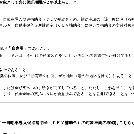
対象として含む保証期間が２年以上
あること。
ー自動車導入促進補助金（ＣＥＶ補助金）の、補助申請の当該年度における
ネルギー自動車導入促進補助金（ＣＥＶ補助金）において補助金の交付対象
欄が
「 自家用 」
であること。
有し、または、 外付けの給電装置を活用した外部への電源供給が可能であり
以上
であること。
本拠の位置」及び「所有者の住所」が寄地区（湯の沢地区を除く）にあること
、または全額支払いの手続きが完了していること。ただし、手形を除く。 なお
により、代金全額の支払い方法が合意済みであることを 証明できることをい
ギー自動車導入促進補助金（ＣＥＶ補助金）の対象車両の確認はこちら