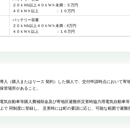
２０ｋWh以上４０ｋWｈ未満：５万円
​４０ｋWｈ以上 ：１０万円
バッテリー容量
２０ｋWh以上４０ｋWｈ未満：8万円
​４０ｋWｈ以上 ：１６万円
導入（購入またはリース 契約）した個人で、交付申請時点において寄
の保管場所があること。
町電気自動車等購入費補助金及び寄地区避難所災害時協力用電気自動車
上で 同制度に登録し、 災害時には町の要請に応じ、可能な範囲で避難