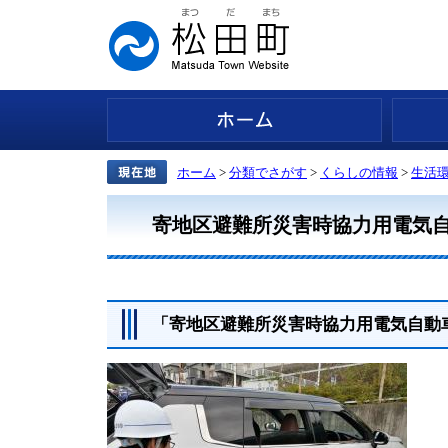
ホーム
ホーム
>
分類でさがす
>
くらしの情報
>
生活
寄地区避難所災害時協力用電気
「寄地区避難所災害時協力用電気自