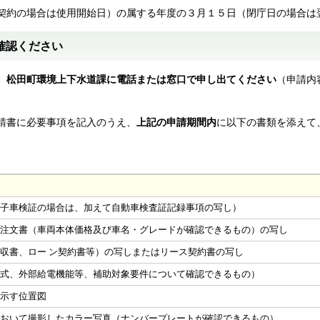
契約の場合は使用開始日）の属する年度の３月１５日（閉庁日の場合は
確認ください
、松田町環境上下水道課に電話または窓口で申し出てください
（申請内
請書に必要事項を記入のうえ、
上記の申請期間内
に以下の書類を添えて
電子車検証の場合は、加えて自動車検査証記録事項の写し）
は注文書（車両本体価格及び車名・グレードが確認できるもの）の写し
収書、ロー ン契約書等）の写しまたはリース契約書の写し
型式、外部給電機能等、補助対象要件について確認できるもの）
を示す位置図
において撮影したカラー写真（ナンバープレートが確認できるもの）