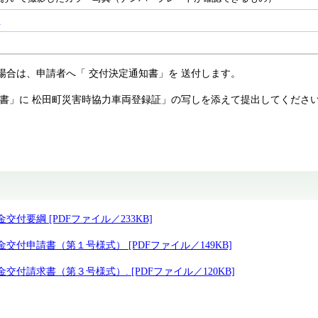
書
合は、申請者へ「 交付決定通知書」を 送付します。
求書」に 松田町災害時協力車両登録証」の写しを添えて提出してくださ
要綱 [PDFファイル／233KB]
申請書（第１号様式） [PDFファイル／149KB]
請求書（第３号様式）. [PDFファイル／120KB]