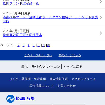
松田ブランド認定品一覧
2026年3月26日更新
湘南ベルマーレ「足柄上郡ホームタウン優待デー」チケット販売
開始
2026年3月2日更新
物価高対応子育て応援手当
ページ：
1 [
2
] [
3
] [
4
] [
5
] [
6
] [
7
] [
8
]
このページのトップへ
前のページに戻る
表示
モバイル
パソコン
トップに戻る
リンク・著作権・免責事項
個人情報保護
アクセシビリティ
広告掲載について
お問い合わせ
松田町役場