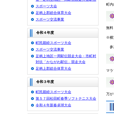
町内
スポーツ大会
足柄上郡総合体育大会
スポーツ交流事業
無料
令和４年度
※横
町民親睦スポーツ大会
参加
スポーツ交流事業
足柄上地区一周駅伝競走大会・市町村
対抗「かながわ駅伝」競走大会
足柄上郡総合体育大会
マラ
令和３年度
町民親睦スポーツ大会
万が
第５７回松田町春季ソフトテニス大会
令和４年新春卓球大会