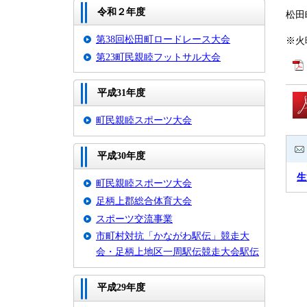
令和２年度
松田
第38回松田町ロードレース大会
※火
第23町民親睦フットサル大会
平成31年度
町民親睦スポーツ大会
平成30年度
生
町民親睦スポーツ大会
足柄上郡総合体育大会
スポーツ交流事業
市町村対抗「かながわ駅伝」競走大
会・足柄上地区一周駅伝競走大会駅伝
平成29年度