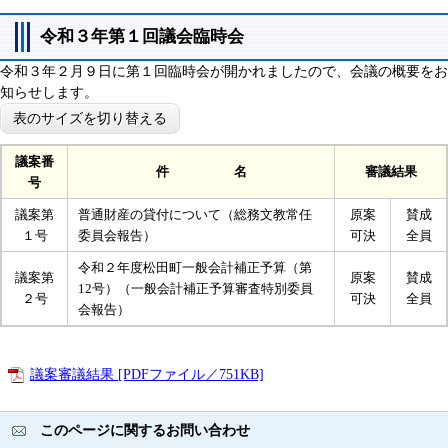
令和３年第１回議会臨時会
令和３年２月９日に第１回臨時会が開かれましたので、会議の概要をお
知らせします。
表のサイズを切り替える
議案番
件 名
審議結果
号
議案第
普通財産の貸付について（総務文教常任
原案
賛成
１号
委員会報告）
可決
全員
令和２年度松田町一般会計補正予算（第
議案第
原案
賛成
12号）（一般会計補正予算審査特別委員
２号
可決
全員
会報告）
議案審議結果 [PDFファイル／751KB]
このページに関するお問い合わせ