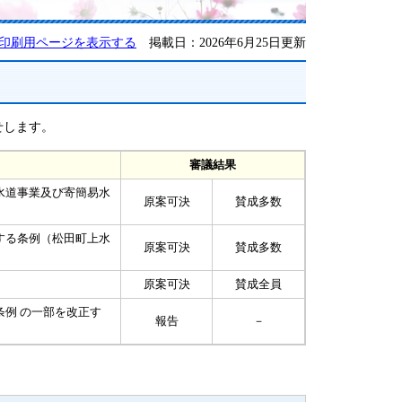
印刷用ページを表示する
掲載日：2026年6月25日更新
せします。
審議結果
水道事業及び寄簡易水
原案可決
賛成多数
する条例（松田町上水
原案可決
賛成多数
原案可決
賛成全員
例 の一部を改正す
報告
－