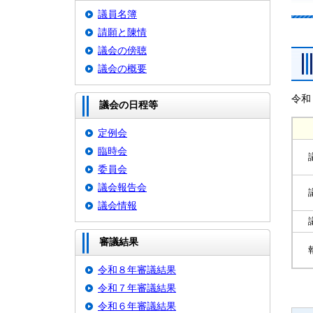
議員名簿
請願と陳情
議会の傍聴
議会の概要
令和
議会の日程等
定例会
臨時会
委員会
議会報告会
議会情報
審議結果
令和８年審議結果
令和７年審議結果
令和６年審議結果