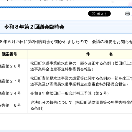
令和８年第２回議会臨時会
８年６月25日に第2回臨時会が開かれましたので、会議の概要をお知ら
議案番号
件 名
松田町水道事業給水条例の一部を改正する条例（松田町上
議案第２６号
道事業料金改定審査特別委員会報告）
松田町寄簡易水道事業の設置等に関する条例の一部を改正
議案第２７号
道事業及び寄簡易水道事業料金改定審査特別委員会報告）
議案第３４号
令和８年度松田町一般会計補正予算（第２号）
専決処分の報告について（松田町消防団員等公務災害補償条
報告第 ６号
る条例）