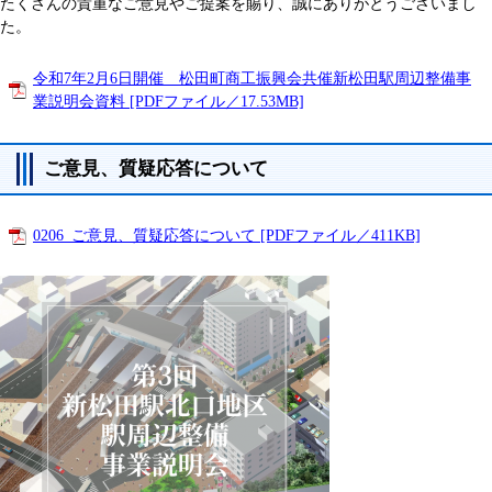
たくさんの貴重なご意見やご提案を賜り、誠にありがとうございまし
た。
令和7年2月6日開催 松田町商工振興会共催新松田駅周辺整備事
業説明会資料 [PDFファイル／17.53MB]
ご意見、質疑応答について
0206_ご意見、質疑応答について [PDFファイル／411KB]