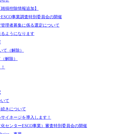
知らせ
【雑損控除情報追加】
ESCO事業調査特別委員会の開催
定管理者募集に係る選定について
来るようになります
害
いて（解除）
て（解除）
！！
択
ついて
手続きについて
ルサイネージを導入します！
化センターESCO事業）審査特別委員会の開催