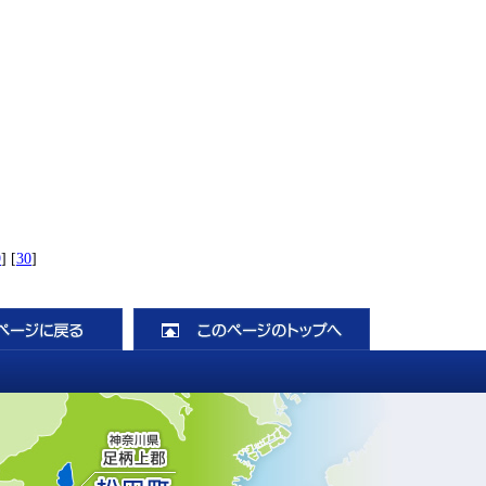
9
] [
30
]
前のページに戻る
このページのト