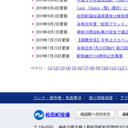
2019年9月4日更新
平成３０年度松田町「Cool Ch
2019年9月4日更新
Cool Choice（賢い選択
2019年9月3日更新
松田町議会議員選挙は無投
2019年9月2日更新
令和元年度『松田ブランド
2019年8月1日更新
神奈川県自転車の安全で適
2019年7月25日更新
【国際交流】今年はスカベ
2019年7月21日更新
令和元年7月21日執行 第2
2019年7月20日更新
町制施行110周年記念事業
ページ：
[
1
] [
2
] [
3
] [
4
] [
5
] [
6
] [
7
] [
8
] [
9
] [
10
] [
11
] [
12
] [
リンク・著作権・免責事項
個人情報保護
ア
松田町
松田町役場
〒258-8585 神奈川県足柄上郡松田町松田惣領203