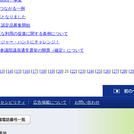
oice」事業
）につながる一例
票となりました
』認定品募集開始
正な利用の促進に関する条例について
ンジャー・ハントにチャレンジ！
5回参議院議員通常選挙の開票（確定）について
13
] [
14
] [
15
] [
16
] [
17
] [
18
] [
19
] [
20
] 21 [
22
] [
23
] [
24
] [
25
] [
26
] [
27
] [
28
] [
2
クセシビリティ
広告掲載について
お問い合わせ
への行き方
組織電話番号一覧
7番地