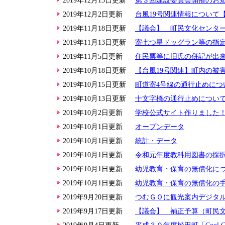
2019年12月13日更新
第３回建設委員会開催のお
2019年12月2日更新
台風19号関連情報について
2019年11月18日更新
【議会】 町民文化センター
2019年11月13日更新
寄七つ星ドッグラン等の指
2019年11月5日更新
住民票等に旧氏の併記が出
2019年10月18日更新
【台風19号関連】町内の被
2019年10月15日更新
町道寄4号線の通行止めにつ
2019年10月13日更新
十文字橋の通行止めについ
2019年10月2日更新
学校公式サイト作りました
2019年10月1日更新
オープンデータ
2019年10月1日更新
統計・データ
2019年10月1日更新
令和元年度教科用図書の採
2019年10月1日更新
幼児教育・保育の無償化に
2019年10月1日更新
幼児教育・保育の無償化の
2019年9月20日更新
つむＧＯに観光案内デジタ
2019年9月17日更新
【議会】 補正予算（町民文