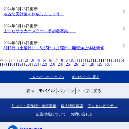
2024年5月28日更新
地区防災計画を作成しましょう！
2024年5月14日更新
まつだサッカースクール参加者募集！！
2024年5月14日更新
8月3日（土曜日）～8月5日（月曜日）開催洋上体験研修
ページ：
[
1
] [
2
] [
3
] [
4
] [
5
] [
6
] [
7
] [
8
] 9 [
10
] [
11
] [
12
] [
13
] [
14
] [
15
] [
16
]
[
17
] [
18
] [
19
] [
20
] [
21
] [
22
] [
23
] [
24
] [
25
] [
26
] [
27
] [
28
] [
29
] [
30
]
このページのトップへ
前のページに戻る
表示
モバイル
パソコン
トップに戻る
リンク・著作権・免責事項
個人情報保護
アクセシビリティ
広告掲載について
お問い合わせ