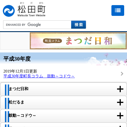
平成30年度
2019年12月1日更新
平成30年度町長コラム 鼓動～コドウ～
まつだ日和
松だるま
鼓動～コドウ～