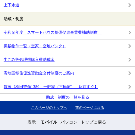
上下水道
助成・制度
令和８年度 スマートハウス整備促進事業費補助制度
掲載物件一覧（空家・空地バンク）
生ごみ等処理機購入費助成金
寄地区移住促進奨励金交付制度のご案内
貸家【松田惣領1380 一軒家（古民家） 駅前すぐ】
助成・制度の一覧を見る
このページのトップへ
前のページに戻る
表示
モバイル
パソコン
トップに戻る